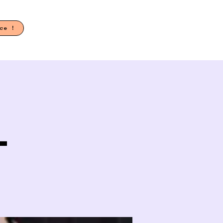
ace !
_