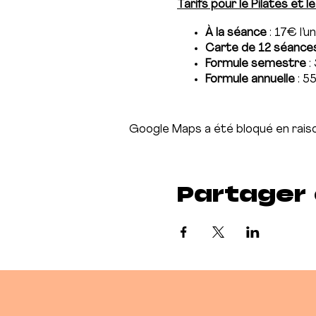
Tarifs pour le Pilates et le
À la séance
: 17€ l’u
Carte de 12 séance
Formule semestre
: 
Formule annuelle
: 55
Vous pouvez réserver jusq
Pour les formules semestr
Google Maps a été bloqué en raiso
mois ou 12 mois).
Les abonnements sont valab
Partager
Pour les réservations des
Numéro : 06 11 70 0
Mail :
charlene.pache
Instagram :
charlen