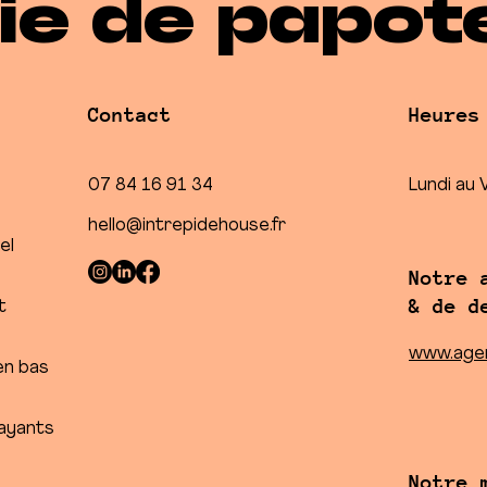
ie de papot
Contact
Heures
07 84 16 91 34
Lundi au
hello@intrepidehouse.fr
el
Notre 
& de d
t
www.agen
en bas
payants
Notre 