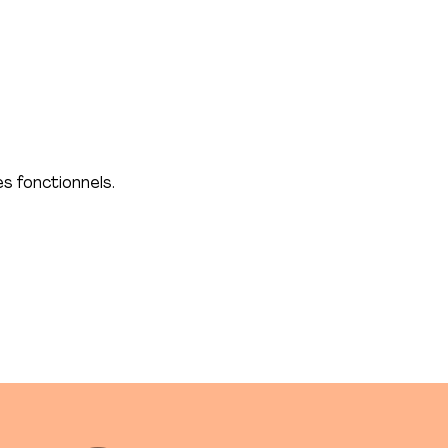
la durée de la formule (6
s fonctionnels.
té).