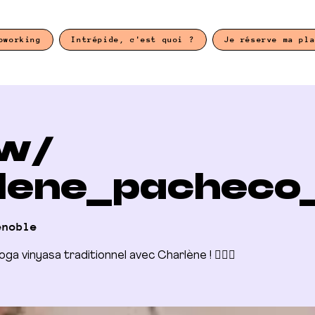
oworking
Intrépide, c'est quoi ?
Je réserve ma pl
w/
lene_pacheco
enoble