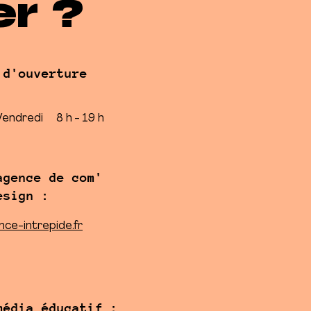
er ?
 d'ouverture
 Vendredi
8 h - 19 h
agence de com'
esign :
ce-intrepide.fr
média éducatif :