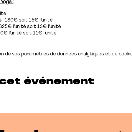
 Yoga :
nité
s
: 180€ soit 15€ l’unité
325€ l’unité soit 13€ l’unité
0€ l’unité soit 11€ l’unité
u’à 4 semaines d’affilée max.
e et annuelle le tapis est automatiquement réservé pour 
n de vos paramètres de données analytiques et de cookie
les pour le Yoga et le Pilates (pas spécifique à une activi
 cet événement
 séances, prise d’abonnement ou infos :⤵️
2 94
co@hotmail.fr
e_pacheco_