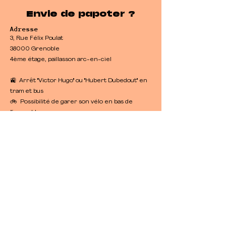
Envie de papoter ?
Adresse
3, Rue Félix Poulat
38000 Grenoble
4ème étage, paillasson arc-en-ciel
🚉 Arrêt "Victor Hugo" ou "Hubert Dubedout" en
tram et bus
🚲 Possibilité de garer son vélo en bas de
l'immeuble
​🚙 Parkings et stationnements payants aux
alentours
Heures d'ouverture
Lundi au Vendredi
8 h - 19 h
Contact
07 84 16 91 34
hello@intrepidehouse.fr