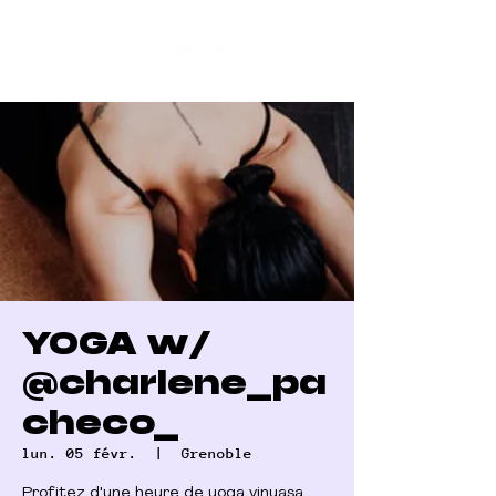
YOGA w/
@charlene_pa
checo_
lun. 05 févr.
  |  
Grenoble
Profitez d'une heure de yoga vinyasa