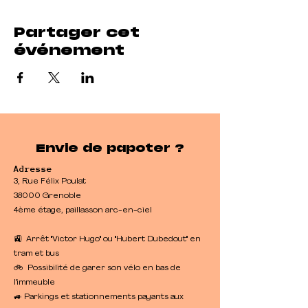
Partager cet
événement
Envie de papoter ?
Adresse
3, Rue Félix Poulat
38000 Grenoble
4ème étage, paillasson arc-en-ciel
🚉 Arrêt "Victor Hugo" ou "Hubert Dubedout" en
tram et bus
🚲 Possibilité de garer son vélo en bas de
l'immeuble
​🚙 Parkings et stationnements payants aux