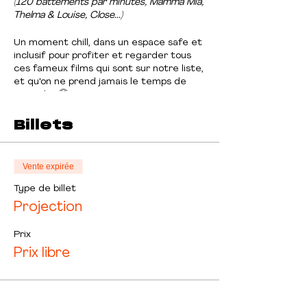
(120 battements par minutes, Mamma Mia,
Thelma & Louise, Close...)
Un moment chill, dans un espace safe et
inclusif pour profiter et regarder tous
ces fameux films qui sont sur notre liste,
et qu'on ne prend jamais le temps de
regarder 🤭
Billets
On aimerait aussi favoriser les
réalisateurs·ices indépendant·e·s, alors si
tu as des idées de films à regarder,
n'hésite pas à nous contactez 🫶🏼
Vente expirée
Type de billet
Projection
Prix
Prix libre