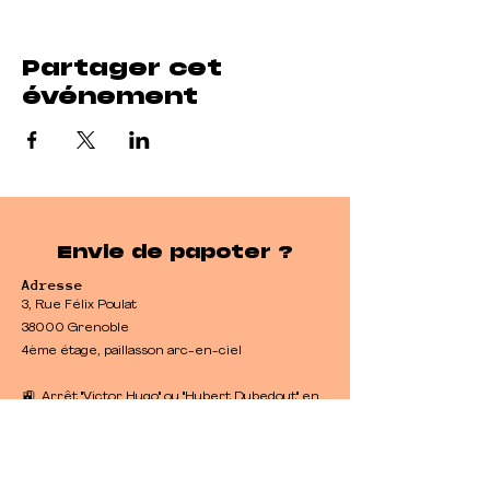
Partager cet
événement
Envie de papoter ?
Adresse
3, Rue Félix Poulat
38000 Grenoble
4ème étage, paillasson arc-en-ciel
🚉 Arrêt "Victor Hugo" ou "Hubert Dubedout" en
tram et bus
🚲 Possibilité de garer son vélo en bas de
l'immeuble
​🚙 Parkings et stationnements payants aux