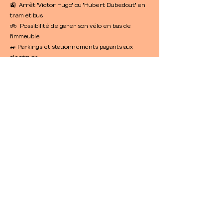
🚉 Arrêt "Victor Hugo" ou "Hubert Dubedout" en
tram et bus
🚲 Possibilité de garer son vélo en bas de
l'immeuble
​🚙 Parkings et stationnements payants aux
alentours
Heures d'ouverture
Lundi au Vendredi
8 h - 19 h
Contact
07 84 16 91 34
hello@intrepidehouse.fr
Notre agence de com'
& de design :
www.agence-intrepide.fr
Notre média éducatif :