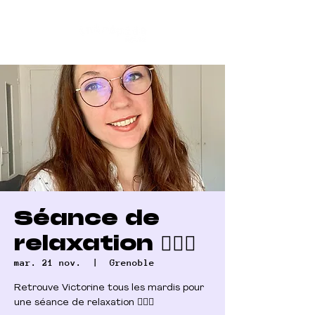
Séance de
relaxation 🧚🏼‍♂️
mar. 21 nov.
  |  
Grenoble
Retrouve Victorine tous les mardis pour
une séance de relaxation 🧚🏼‍♀️