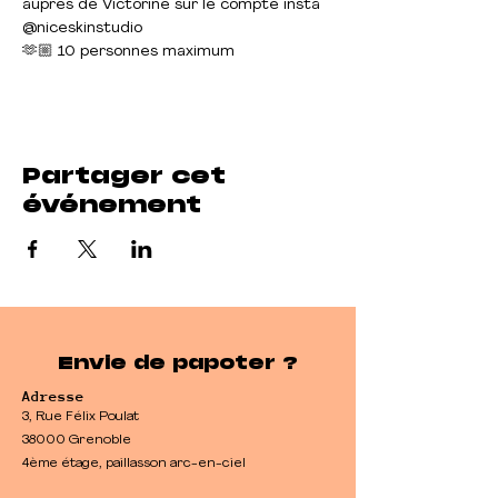
auprès de Victorine sur 
le compte insta 
@niceskinstudio
🫶🏼 10 personnes maximum
Partager cet
événement
Envie de papoter ?
Adresse
3, Rue Félix Poulat
38000 Grenoble
4ème étage, paillasson arc-en-ciel