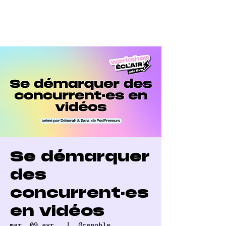
Se démarquer
des
concurrent·es
en vidéos
mar. 09 avr.
  |  
Grenoble