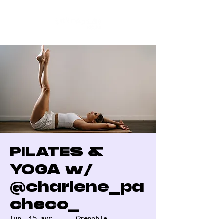
PILATES &
YOGA w/
@charlene_pa
checo_
lun. 15 avr.
  |  
Grenoble