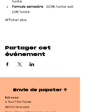
l’unité
Formule semestre
 : 325€ l’unité soit 
13€ l’unité
Afficher plus
Partager cet
événement
Envie de papoter ?
Adresse
3, Rue Félix Poulat
38000 Grenoble