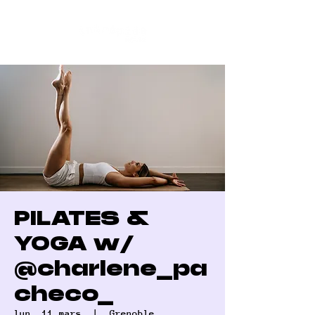
PILATES &
YOGA w/
@charlene_pa
checo_
lun. 11 mars
  |  
Grenoble