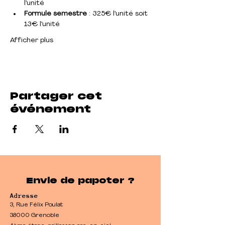
l’unité
Formule semestre
 : 325€ l’unité soit 
13€ l’unité
Afficher plus
Partager cet
événement
Envie de papoter ?
Adresse
3, Rue Félix Poulat
38000 Grenoble