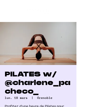
PILATES w/
@charlene_pa
checo_
lun. 18 mars
  |  
Grenoble
Profitez d'une heure de Pilates pour