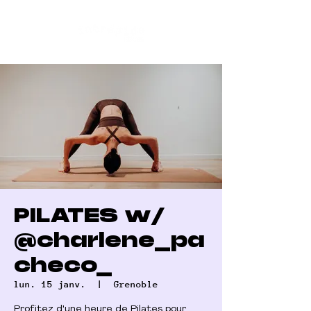
PILATES w/
@charlene_pa
checo_
lun. 15 janv.
  |  
Grenoble
Profitez d'une heure de Pilates pour