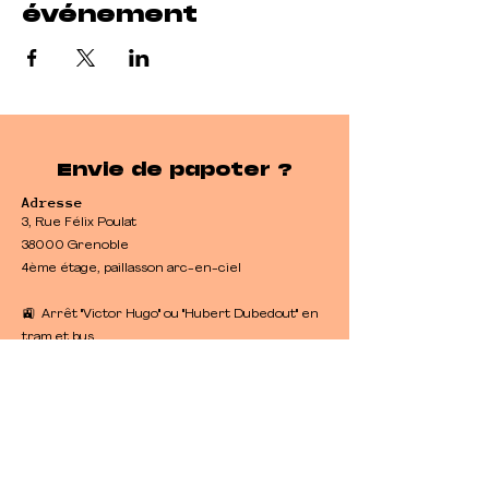
événement
Envie de papoter ?
Adresse
3, Rue Félix Poulat
38000 Grenoble
4ème étage, paillasson arc-en-ciel
🚉 Arrêt "Victor Hugo" ou "Hubert Dubedout" en
tram et bus
🚲 Possibilité de garer son vélo en bas de
l'immeuble
​🚙 Parkings et stationnements payants aux
alentours
Heures d'ouverture