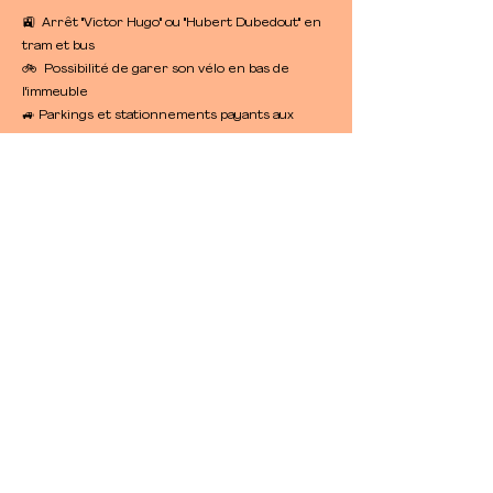
🚉 Arrêt "Victor Hugo" ou "Hubert Dubedout" en
tram et bus
🚲 Possibilité de garer son vélo en bas de
l'immeuble
​🚙 Parkings et stationnements payants aux
alentours
Heures d'ouverture
Lundi au Vendredi
8 h - 19 h
Contact
07 84 16 91 34
hello@intrepidehouse.fr
Notre agence de com'
& de design :
www.agence-intrepide.fr
Notre média éducatif :