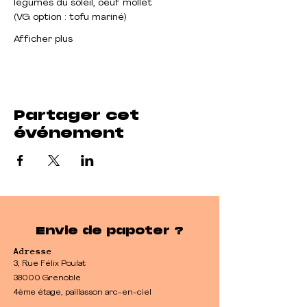
légumes du soleil, oeuf mollet
(VG option : tofu mariné)
Afficher plus
Partager cet
événement
Envie de papoter ?
Adresse
3, Rue Félix Poulat
38000 Grenoble
4ème étage, paillasson arc-en-ciel